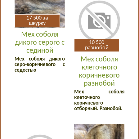
17 500
за
шкурку
Мех соболя
дикого серого с
10 500
разнобой
сединой
Мех соболя
Мех соболя дикого
серо-коричневого с
клеточного
седостью
коричневого
разнобой
Мех соболя
клеточного
коричневого
отборный. Разнобой.