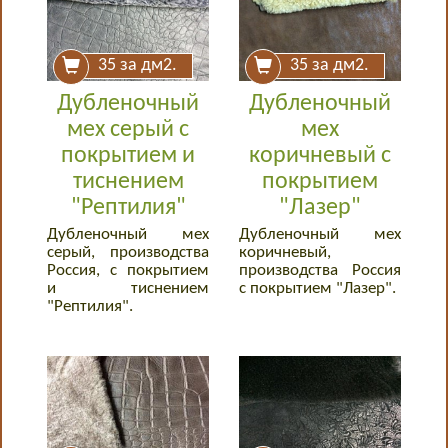
35
за дм2.
35
за дм2.
Дубленочный
Дубленочный
мех серый с
мех
покрытием и
коричневый с
тиснением
покрытием
"Рептилия"
"Лазер"
Дубленочный мех
Дубленочный мех
серый, производства
коричневый,
Россия, с покрытием
производства Россия
и тиснением
с покрытием "Лазер".
"Рептилия".