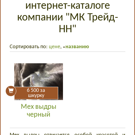
интернет-каталоге
компании "МК Трейд-
НН"
Сортировать по:
цене
,
названию
▲
6 500
за
шкурку
Мех выдры
черный